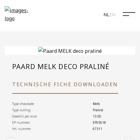
NL
EN
PAARD MELK DECO PRALINÉ
TECHNISCHE FICHE DOWNLOADEN
Type chocolade:
Melk
Type vulling:
Praliné
Gewicht per stuk:
13.00
EP nummer:
EP03618
Art. nummer
67311